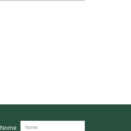
Contacte-nos.
Não hesite em falar connosco
se tiver alguma questão.
Nome