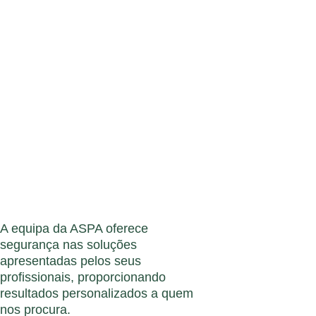
Pelos melhores
resultados.
Conheça os serviços que o
ajudarão a alcançar os
melhores resultados.
A equipa da ASPA oferece
segurança nas soluções
apresentadas pelos seus
profissionais, proporcionando
resultados personalizados a quem
nos procura.